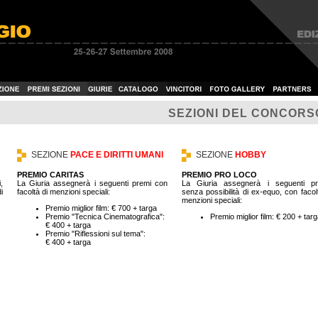
SEZIONI DEL CONCORS
SEZIONE
PACE E DIRITTI UMANI
SEZIONE
HOBBY
PREMIO CARITAS
PREMIO PRO LOCO
,
La Giuria assegnerà i seguenti premi con
La Giuria assegnerà i seguenti pr
i
facoltà di menzioni speciali:
senza possibilità di ex-equo, con facol
menzioni speciali:
Premio miglior film: € 700 + targa
Premio "Tecnica Cinematografica":
Premio miglior film: € 200 + tar
€ 400 + targa
Premio "Riflessioni sul tema":
€ 400 + targa