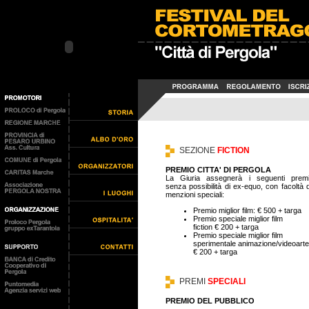
SEZIONE
FICTION
PREMIO CITTA' DI PERGOLA
La Giuria assegnerà i seguenti premi
senza possibilità di ex-equo, con facoltà d
menzioni speciali:
Premio miglior film: € 500 + targa
Premio speciale miglior film
fiction € 200 + targa
Premio speciale miglior film
sperimentale animazione/videoarte
€ 200 + targa
PREMI
SPECIALI
PREMIO DEL PUBBLICO